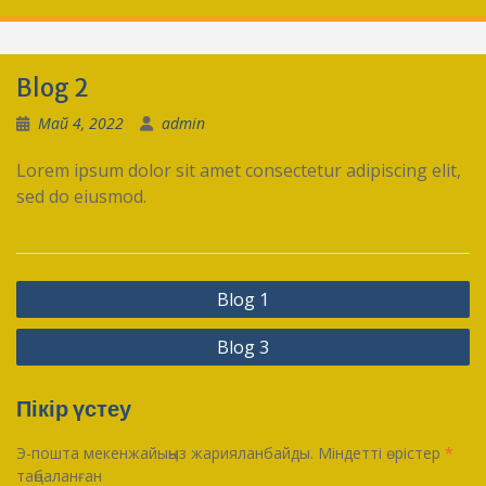
Blog 2
Май 4, 2022
admin
Lorem ipsum dolor sit amet consectetur adipiscing elit,
sed do eiusmod.
Жазба
Blog 1
навигациясы
Blog 3
Пікір үстеу
Э-пошта мекенжайыңыз жарияланбайды.
Міндетті өрістер
*
таңбаланған