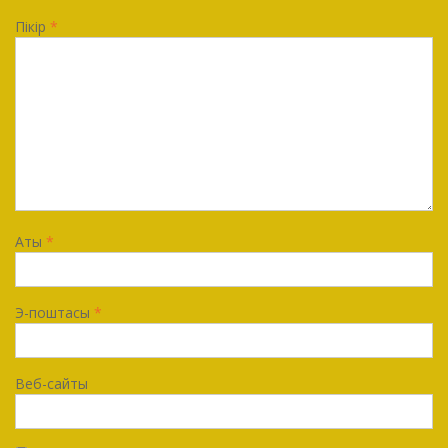
Пікір
*
Аты
*
Э-поштасы
*
Веб-сайты