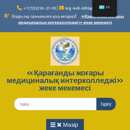
Перейти
KK
к
+7 (7212) 50-27-05
krg-koll-6816@bilim.09.kz
содержимому
Біздің оқу орнымызға қош келдіңіз!
«Қарағанды ​​жоғары
медициналық интерколледжі» жеке мекемесі
«Қарағанды ​​жоғары
медициналық интерколледжі»
жеке мекемесі
Іздеу
Мәзір