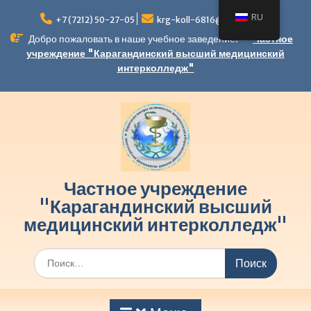
RU
+7 (7212) 50-27-05
krg-koll-6816@bilim.09.kz
Добро пожаловать в наше учебное заведение!
Частное
учреждение "Карагандинский высший медицинский
интерколледж"
Частное учреждение
"Карагандинский высший
медицинский интерколледж"