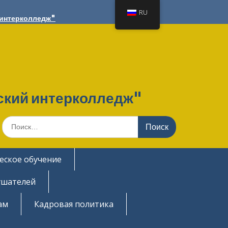
RU
 интерколледж"
ский интерколледж"
Поиск
еское обучение
ушателей
ам
Кадровая политика