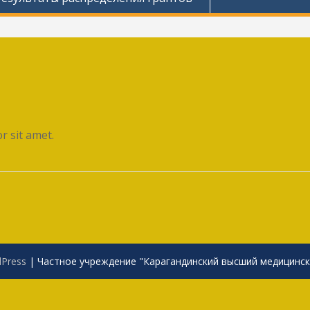
 sit amet.
Press
|
Частное учреждение "Карагандинский высший медицинс