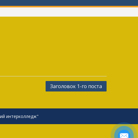
Заголовок 1-го поста
кий интерколледж"