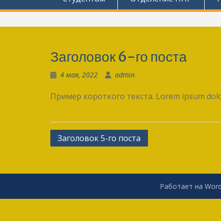
Заголовок 6-го поста
4 мая, 2022
admin
Пример короткого текста. Lorem ipsum dolor
Навигация
Заголовок 5-го поста
по
записям
Работает на Word