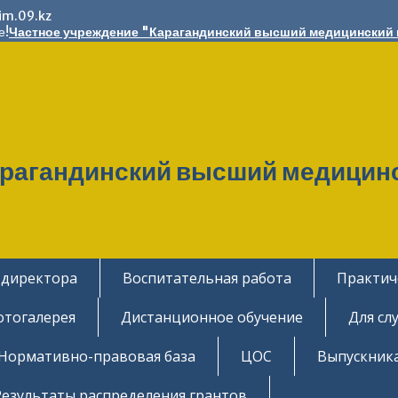
im.09.kz
е!
Частное учреждение "Карагандинский высший медицинский
арагандинский высший медицин
 директора
Воспитательная работа
Практич
отогалерея
Дистанционное обучение
Для сл
Нормативно-правовая база
ЦОС
Выпускник
Результаты распределения грантов